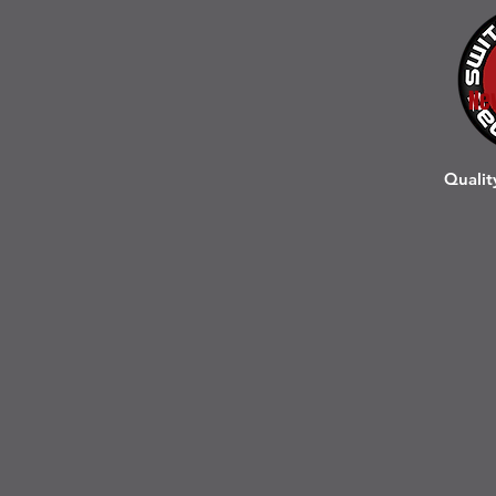
Ne
Qualit